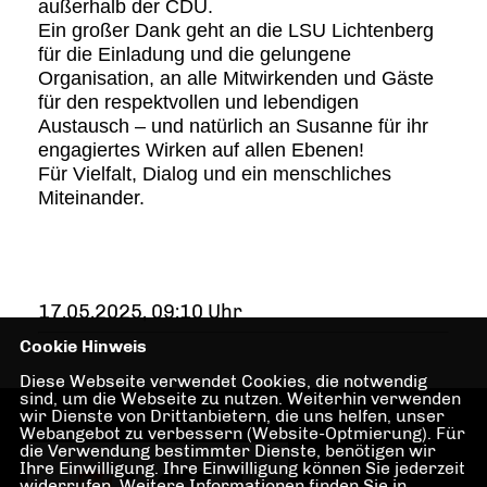
außerhalb der CDU.
Ein großer Dank geht an die LSU Lichtenberg
für die Einladung und die gelungene
Organisation, an alle Mitwirkenden und Gäste
für den respektvollen und lebendigen
Austausch – und natürlich an Susanne für ihr
engagiertes Wirken auf allen Ebenen!
Für Vielfalt, Dialog und ein menschliches
Miteinander.
17.05.2025, 09:10 Uhr
Cookie Hinweis
Diese Webseite verwendet Cookies, die notwendig
sind, um die Webseite zu nutzen. Weiterhin verwenden
wir Dienste von Drittanbietern, die uns helfen, unser
Webangebot zu verbessern (Website-Optmierung). Für
die Verwendung bestimmter Dienste, benötigen wir
Ihre Einwilligung. Ihre Einwilligung können Sie jederzeit
widerrufen. Weitere Informationen finden Sie in