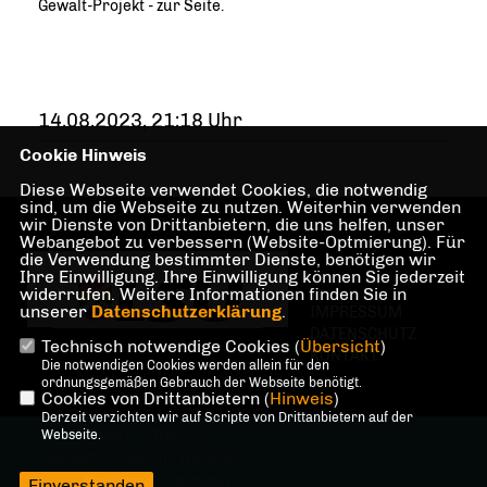
Gewalt-Projekt - zur Seite.
14.08.2023, 21:18 Uhr
Cookie Hinweis
Diese Webseite verwendet Cookies, die notwendig
sind, um die Webseite zu nutzen. Weiterhin verwenden
wir Dienste von Drittanbietern, die uns helfen, unser
Webangebot zu verbessern (Website-Optmierung). Für
die Verwendung bestimmter Dienste, benötigen wir
Ihre Einwilligung. Ihre Einwilligung können Sie jederzeit
widerrufen. Weitere Informationen finden Sie in
unserer
Datenschutzerklärung
.
IMPRESSUM
DATENSCHUTZ
Technisch notwendige Cookies (
Übersicht
)
KONTAKT
Die notwendigen Cookies werden allein für den
ordnungsgemäßen Gebrauch der Webseite benötigt.
Cookies von Drittanbietern (
Hinweis
)
Derzeit verzichten wir auf Scripte von Drittanbietern auf der
@2026 LSU Wuhletal c/o
Webseite.
Bürgerbüro der CDU Wuhletal
Alle Rechte vorbehalten.
Einverstanden